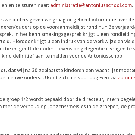
llen en te sturen naar:
administratie@antoniusschool.com
.
euwe ouders geven we graag uitgebreid informatie over de s
nderen/ouders op de vooraanmeldlijst rond hun 3e verjaard
sprek. In het kennismakingsgesprek krijgt u een rondleidi
rteld. Hierdoor krijgt u een indruk van de werkwijze en vis
rectie en geeft de ouders tevens de gelegenheid vragen te 
 kind definitief aan te melden voor de Antoniusschool.
root, dat wij na 30 geplaatste kinderen een wachtlijst moet
rde nieuwe ouders. U kunt zich hiervoor opgeven via
admini
de groep 1/2 wordt bepaald door de directeur, intern begel
 met de verhouding jongens/meisjes in de groepen, de gro